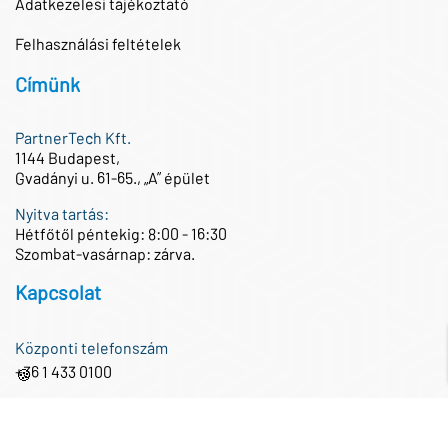
Adatkezelesi tájékoztató
Felhasználási feltételek
Címünk
PartnerTech Kft.
1144 Budapest,
Gvadányi u. 61-65., „A” épület
Nyitva tartás:
Hétfőtől péntekig: 8:00 - 16:30
Szombat-vasárnap: zárva.
Kapcsolat
Központi telefonszám
+36 1 433 0100
🍪
Központi e-mail cím
iroda@partnertech.hu