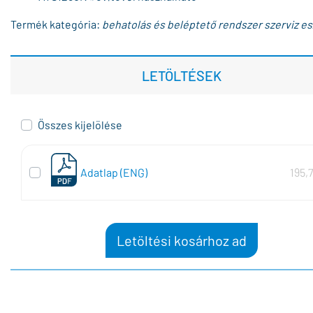
Termék kategória:
behatolás és beléptető rendszer szerviz e
LETÖLTÉSEK
Összes kijelölése
Adatlap (ENG)
195,
Letöltési kosárhoz ad