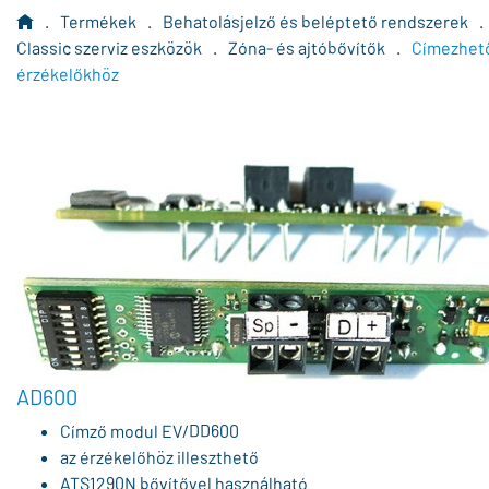
.
Termékek
.
Behatolásjelző és beléptető rendszerek
.
Classic szerviz eszközök
.
Zóna- és ajtóbővítők
.
Címezhet
érzékelőkhöz
AD600
Címző modul EV/DD600
az érzékelőhöz illeszthető
ATS1290N bővítővel használható