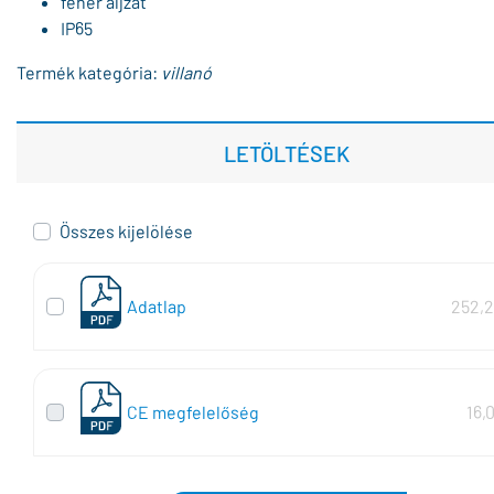
fehér aljzat
IP65
Termék kategória:
villanó
LETÖLTÉSEK
Összes kijelölése
Adatlap
252,2
CE megfelelőség
16,