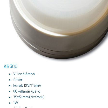
AB300
Villanólámpa
fehér
kerek 12V/115mA
60 villanás/perc
75x51mm (MxSzxH)
1W