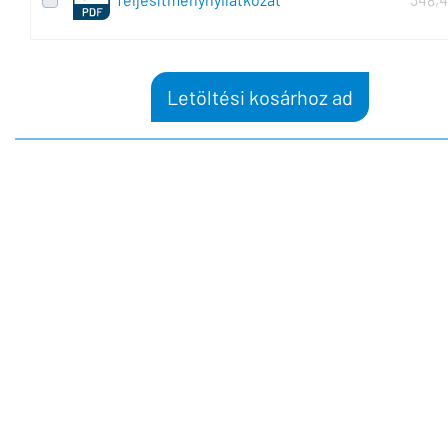
Letöltési kosárhoz ad