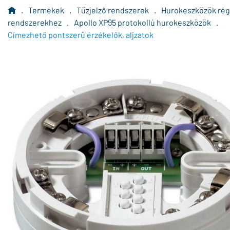
.
Termékek
.
Tűzjelző rendszerek
.
Hurokeszközök rég
rendszerekhez
.
Apollo XP95 protokollú hurokeszközök
.
Címezhető pontszerű érzékelők, aljzatok