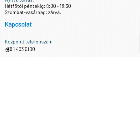
Hétfőtől péntekig: 8:00 - 16:30
Szombat-vasárnap: zárva.
Kapcsolat
Központi telefonszám
+36 1 433 0100
🍪
Központi e-mail cím
iroda@partnertech.hu
Közösségi média