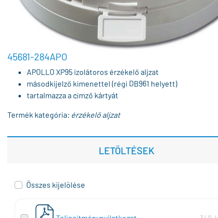
45681-284APO
APOLLO XP95 izolátoros érzékelő aljzat
másodkijelző kimenettel (régi DB961 helyett)
tartalmazza a címző kártyát
Termék kategória:
érzékelő aljzat
LETÖLTÉSEK
Összes kijelölése
Teljesítménynyilatkozat
348,4