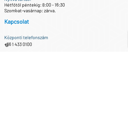
Hétfőtől péntekig: 8:00 - 16:30
Szombat-vasárnap: zárva.
Kapcsolat
Központi telefonszám
+36 1 433 0100
🍪
Központi e-mail cím
iroda@partnertech.hu
Közösségi média