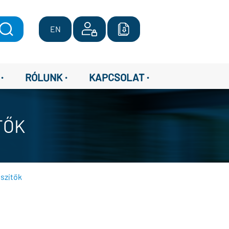
EN
·
·
·
RÓLUNK
KAPCSOLAT
TŐK
szítők