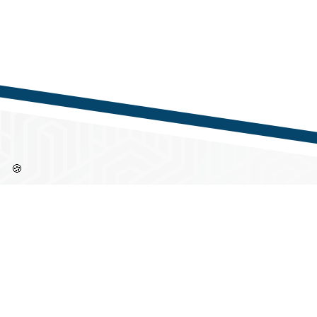
🍪
Információk
Címü
Partne
Regisztráció / Belépés
1144 B
Gvadány
Adatkezelesi tájékoztató
Nyitva
Felhasználási feltételek
Hétfőt