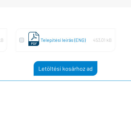
kB
Telepítési leírás (ENG)
453,01 kB
Letöltési kosárhoz ad