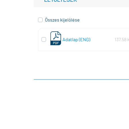
Összes kijelölése
Adatlap (ENG)
137,58 