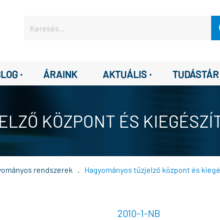
·
·
BLOG
ÁRAINK
AKTUÁLIS
TUDÁSTÁR
LZŐ KÖZPONT ÉS KIEGÉSZÍ
yományos rendszerek
.
Hagyományos tűzjelző központ és kiegé
2010-1-NB