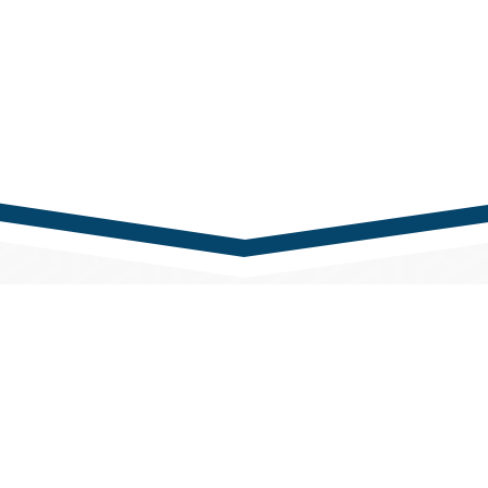
nk
Kapcsolat
rTech Kft.
Központi telefonszám
udapest,
+36 1 433 0100
i u. 61-65., „A” épület
Központi e-mail cím
 tartás:
iroda@partnertech.hu
ől péntekig: 8:00 - 16:30