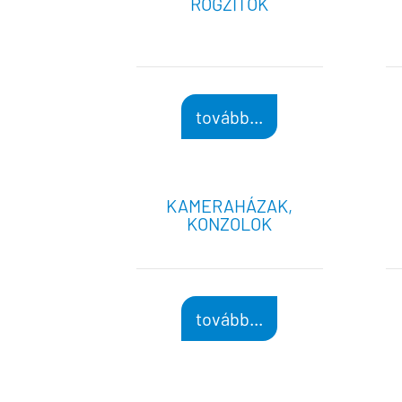
RÖGZÍTŐK
tovább...
KAMERAHÁZAK,
KONZOLOK
tovább...