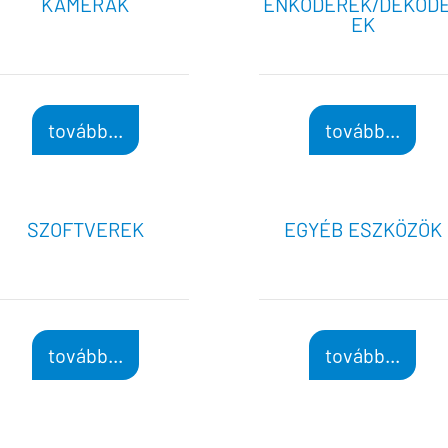
KAMERÁK
ENKÓDEREK/DEKÓD
EK
tovább...
tovább...
SZOFTVEREK
EGYÉB ESZKÖZÖK
tovább...
tovább...