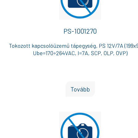
LB4 modullal 4 x 0.5A független AUX kimenet / EN5
modullal 8 x 0.5A független AUX kimenet, Működé
hőmérséklet: -5 °C és +75 °C között
PS-1001270
Tokozott kapcsolóüzemű tápegység, PS 12V/7A (199x
Ube=170÷264VAC, I=7A, SCP, OLP, OVP)
Tovább