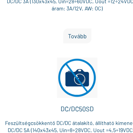
DC/DC 3A (130x43x45, Uin=28÷60VDC, Uout =12÷24VDC
áram: 3A/12V, AW: OC)
Tovább
DC/DC50SD
Feszültségcsökkentő DC/DC átalakító, állítható kimenet
DC/DC 5A (140x43x45, Uin=8÷28VDC, Uout =4,5÷19VDC