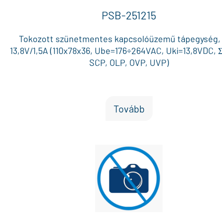
PSB-251215
Tokozott szünetmentes kapcsolóüzemű tápegység,
13,8V/1,5A (110x78x36, Ube=176÷264VAC, Uki=13,8VDC, Σ
SCP, OLP, OVP, UVP)
Tovább