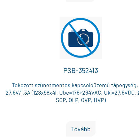
PSB-352413
Tokozott szünetmentes kapcsolóüzemű tápegység,
27,6V/1,3A (128x98x41, Ube=176÷264VAC, Uki=27,6VDC, Σ
SCP, OLP, OVP, UVP)
Tovább