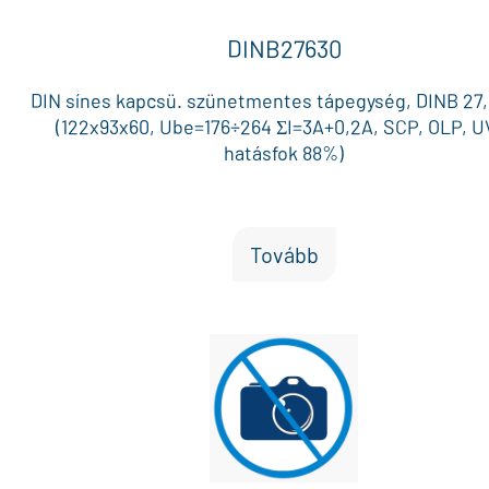
DINB27630
DIN sínes kapcsü. szünetmentes tápegység, DINB 27
(122x93x60, Ube=176÷264 ΣI=3A+0,2A, SCP, OLP, U
hatásfok 88%)
Tovább