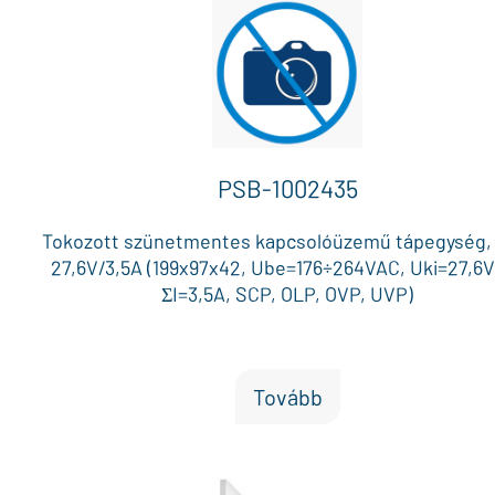
MPSB24 modullal bejövő 230 VAC hiba / akku hiba / tá
hiba kimenet, Működési hőmérséklet: -10 °C és +40 °C
PSB-1002435
Tokozott szünetmentes kapcsolóüzemű tápegység,
27,6V/3,5A (199x97x42, Ube=176÷264VAC, Uki=27,6
ΣI=3,5A, SCP, OLP, OVP, UVP)
Tovább