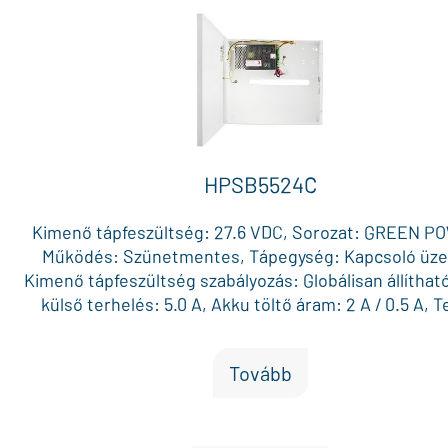
HPSB5524C
Kimenő tápfeszültség: 27.6 VDC, Sorozat: GREEN P
Működés: Szünetmentes, Tápegység: Kapcsoló üz
Kimenő tápfeszültség szabályozás: Globálisan állíthat
külső terhelés: 5.0 A, Akku töltő áram: 2 A / 0.5 A, T
terhelhetőség (max. külső terhelés + akku töltő áram):
Max. akku méret (12V): 17 Ah x 2, Külön biztosítékkal 
Tovább
AUX kimenet: 1, AUX biztosíték: Polimer, Doboz méret
350 x 92 mm, Szín: Fehér, Vizuális visszajelzés: Állapo
ek, Szabotázs kapcsoló a dobozon: Igen, Egyéb jelle