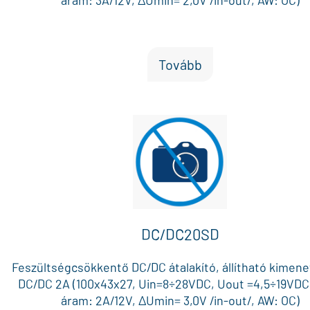
áram: 3A/12V, ΔUmin= 2,0V /in-out/, AW: OC)
Tovább
DC/DC20SD
Feszültségcsökkentő DC/DC átalakító, állítható kimenet
DC/DC 2A (100x43x27, Uin=8÷28VDC, Uout =4,5÷19VDC
áram: 2A/12V, ΔUmin= 3,0V /in-out/, AW: OC)