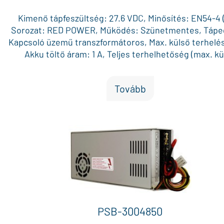
Kimenő tápfeszültség: 27.6 VDC, Minősítés: EN54-4 (
Sorozat: RED POWER, Működés: Szünetmentes, Tápe
Kapcsoló üzemű transzformátoros, Max. külső terhelés:
Akku töltő áram: 1 A, Teljes terhelhetőség (max. kü
terhelés + akku töltő áram): 7.0 A, Max. akku méret (12V
x 2, Külön biztosítékkal védett AUX kimenet: 2 (bővít
Tovább
AUX biztosíték: Üveg, Doboz méret: 425 x 425 x 102 mm
Piros, Vizuális visszajelzés: Állapot LED-ek / LED kije
Általános hiba kimenet: Igen, Bejövő 230 VAC hiba ki
Igen, Akku hiba kimenet: Igen, Tápegység hiba kimenet
Külső hiba bemenet: Igen, Külső szabotázs bemenet:
Szabotázs kapcsoló a dobozon: Igen, Egyéb jellemzők
LB4 modullal 4 x 0.5A független AUX kimenet / EN5
modullal 8 x 0.5A független AUX kimenet, Működé
hőmérséklet: -5 °C és +75 °C között
PSB-3004850