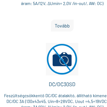
áram: 5A/12V, ΔUmin= 2,0V /in-out/, AW: OC)
Tovább
DC/DC30SD
Feszültségcsökkentő DC/DC átalakító, állítható kimenet
DC/DC 3A (130x43x45, Uin=8÷28VDC, Uout =4,5÷19VDC