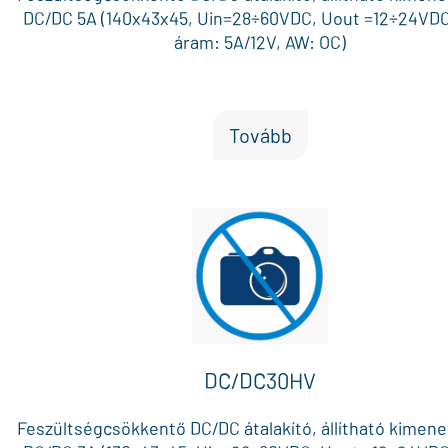
DC/DC 5A (140x43x45, Uin=28÷60VDC, Uout =12÷24VDC
áram: 5A/12V, AW: OC)
Tovább
DC/DC30HV
Feszültségcsökkentő DC/DC átalakító, állítható kimenet