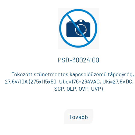
ek, Szabotázs kapcsoló a dobozon: Igen, Egyéb jelle
MPSB24 modullal bejövő 230 VAC hiba / akku hiba / tá
hiba kimenet, Működési hőmérséklet: -10 °C és +40 °C
PSB-30024100
Tokozott szünetmentes kapcsolóüzemű tápegység,
27,6V/10A (275x115x50, Ube=176÷264VAC, Uki=27,6VDC, 
SCP, OLP, OVP, UVP)
Tovább