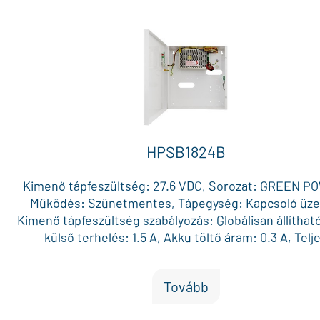
HPSB1824B
Kimenő tápfeszültség: 27.6 VDC, Sorozat: GREEN P
Működés: Szünetmentes, Tápegység: Kapcsoló üz
Kimenő tápfeszültség szabályozás: Globálisan állíthat
külső terhelés: 1.5 A, Akku töltő áram: 0.3 A, Telj
terhelhetőség (max. külső terhelés + akku töltő áram):
Max. akku méret (12V): 7 Ah x 2, Külön biztosítékkal 
Tovább
AUX kimenet: 1, AUX biztosíték: Polimer, Doboz méret
292 x 82 mm, Szín: Fehér, Vizuális visszajelzés: Állap