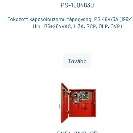
PS-1504830
Tokozott kapcsolóüzemű tápegység, PS 48V/3A (199x1
Uin=176÷264VAC, I=3A, SCP, OLP, OVP)
Tovább