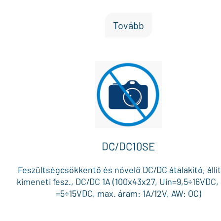
Tovább
DC/DC10SE
Feszültségcsökkentő és növelő DC/DC átalakító, állí
kimeneti fesz., DC/DC 1A (100x43x27, Uin=9,5÷16VDC,
=5÷15VDC, max. áram: 1A/12V, AW: OC)