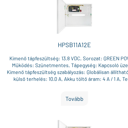
HPSB11A12E
Kimenő tápfeszültség: 13.8 VDC, Sorozat: GREEN P
Működés: Szünetmentes, Tápegység: Kapcsoló üz
Kimenő tápfeszültség szabályozás: Globálisan állíthat
külső terhelés: 10.0 A, Akku töltő áram: 4 A / 1 A, Te
terhelhetőség (max. külső terhelés + akku töltő áram): 
Max. akku méret (12V): 65 Ah, Külön biztosítékkal véd
Tovább
kimenet: 1, AUX biztosíték: Polimer, Doboz méret: 400 
173 mm, Szín: Fehér, Vizuális visszajelzés: Állapot LE
Szabotázs kapcsoló a dobozon: Igen, Egyéb jellem
MPSB12 modullal bejövő 230 VAC hiba / akku hiba / tá
hiba kimenet, Működési hőmérséklet: -10 °C és +40 °C