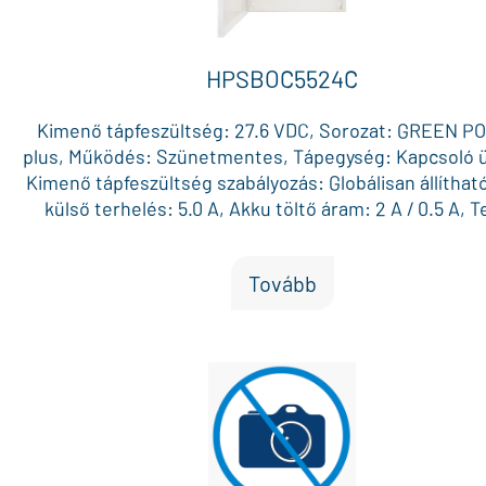
HPSBOC5524C
Kimenő tápfeszültség: 27.6 VDC, Sorozat: GREEN 
plus, Működés: Szünetmentes, Tápegység: Kapcsoló 
Kimenő tápfeszültség szabályozás: Globálisan állíthat
külső terhelés: 5.0 A, Akku töltő áram: 2 A / 0.5 A, T
terhelhetőség (max. külső terhelés + akku töltő áram):
Max. akku méret (12V): 17 Ah x 2, Külön biztosítékkal 
Tovább
AUX kimenet: 1, AUX biztosíték: Polimer, Doboz méret
350 x 92 mm, Szín: Fehér, Vizuális visszajelzés: Állapo
ek, Bejövő 230 VAC hiba kimenet: Igen, Akku hiba ki
Igen, Tápegység hiba kimenet: Igen, Szabotázs kapcs
dobozon: Igen, Működési hőmérséklet: -10 °C és +40 °C