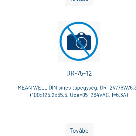
dobozban kerül forgalomba.
DR-75-12
MEAN WELL DIN sínes tápegység, DR 12V/76W/6,
(100x125,2x55,5, Ube=85÷264VAC, I=6,3A)
Tovább