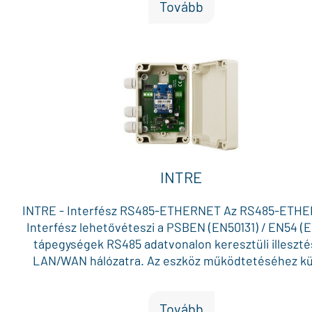
Tovább
INTRE
INTRE - Interfész RS485-ETHERNET Az RS485-ETH
Interfész lehetővéteszi a PSBEN (EN50131) / EN54 (
tápegységek RS485 adatvonalon keresztüli illeszté
LAN/WAN hálózatra. Az eszköz működtetéséhez kü
tápfeszültség szükséges (10-30VDC, akár a tápegys
közvetlenül). Galvanikusan leválasztott kivitel. Az Int
Tovább
modul környezeti kihivásoknak ellenálló zárt, herme