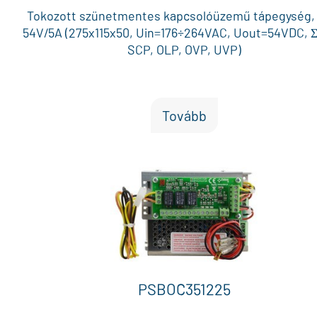
Tokozott szünetmentes kapcsolóüzemű tápegység,
54V/5A (275x115x50, Uin=176÷264VAC, Uout=54VDC, Σ
SCP, OLP, OVP, UVP)
Tovább
PSBOC351225