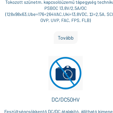
Tokozott szünetm. kapcsolóüzemű tápegység technika
PSBOC 13,8V/2,5A/OC
(128x98x63,Ube=176÷264VAC,Uki=13,8VDC, ΣI=2,5A, SC
OVP, UVP, FAC, FPS, FLB)
Tovább
DC/DC50HV
Feszültségcsökkentő DC/DC átalakító, állítható kimenet