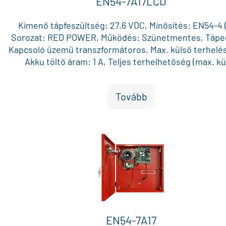
EN54-7A17LCD
Kimenő tápfeszültség: 27.6 VDC, Minősítés: EN54-4 (
Sorozat: RED POWER, Működés: Szünetmentes, Tápe
Kapcsoló üzemű transzformátoros, Max. külső terhelés:
Akku töltő áram: 1 A, Teljes terhelhetőség (max. kü
terhelés + akku töltő áram): 7.0 A, Max. akku méret (12V
x 2, Külön biztosítékkal védett AUX kimenet: 2 (bővít
Tovább
AUX biztosíték: Üveg, Doboz méret: 425 x 425 x 102 mm
Piros, Vizuális visszajelzés: Állapot LED-ek / LCD kije
Általános hiba kimenet: Igen, Bejövő 230 VAC hiba ki
Igen, Akku hiba kimenet: Igen, Tápegység hiba kimenet
Külső hiba bemenet: Igen, Külső szabotázs bemenet:
Szabotázs kapcsoló a dobozon: Igen, Egyéb jellemzők
LB4 modullal 4 x 0.5A független AUX kimenet / EN5
modullal 8 x 0.5A független AUX kimenet, Működé
hőmérséklet: -5 °C és +75 °C között
EN54-7A17