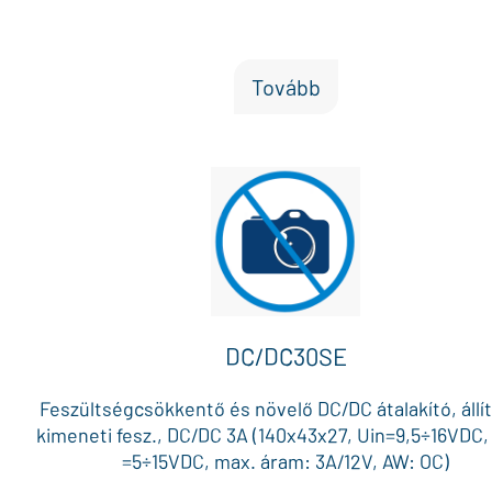
Tovább
DC/DC30SE
Feszültségcsökkentő és növelő DC/DC átalakító, állí
kimeneti fesz., DC/DC 3A (140x43x27, Uin=9,5÷16VDC,
=5÷15VDC, max. áram: 3A/12V, AW: OC)