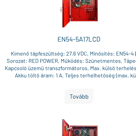
EN54-5A17LCD
Kimenő tápfeszültség: 27.6 VDC, Minősítés: EN54-4 (
Sorozat: RED POWER, Működés: Szünetmentes, Tápe
Kapcsoló üzemű transzformátoros, Max. külső terhelés:
Akku töltő áram: 1 A, Teljes terhelhetőség (max. kü
terhelés + akku töltő áram): 5.0 A, Max. akku méret (12V
x 2, Külön biztosítékkal védett AUX kimenet: 2 (bővít
Tovább
AUX biztosíték: Üveg, Doboz méret: 425 x 425 x 102 mm
Piros, Vizuális visszajelzés: Állapot LED-ek / LCD kije
Általános hiba kimenet: Igen, Bejövő 230 VAC hiba ki
Igen, Akku hiba kimenet: Igen, Tápegység hiba kimenet
Külső hiba bemenet: Igen, Külső szabotázs bemenet:
Szabotázs kapcsoló a dobozon: Igen, Egyéb jellemzők