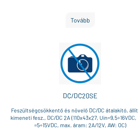
Tovább
DC/DC20SE
Feszültségcsökkentő és növelő DC/DC átalakító, állí
kimeneti fesz., DC/DC 2A (110x43x27, Uin=9,5÷16VDC,
=5÷15VDC, max. áram: 2A/12V, AW: OC)