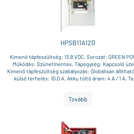
HPSB11A12D
Kimenő tápfeszültség: 13.8 VDC, Sorozat: GREEN P
Működés: Szünetmentes, Tápegység: Kapcsoló üz
Kimenő tápfeszültség szabályozás: Globálisan állíthat
külső terhelés: 10.0 A, Akku töltő áram: 4 A / 1 A, Te
terhelhetőség (max. külső terhelés + akku töltő áram): 
Max. akku méret (12V): 40 Ah, Külön biztosítékkal véd
Tovább
kimenet: 1, AUX biztosíték: Polimer, Doboz méret: 320 
173 mm, Szín: Fehér, Vizuális visszajelzés: Állapot LE
Szabotázs kapcsoló a dobozon: Igen, Egyéb jellem
MPSB12 modullal bejövő 230 VAC hiba / akku hiba / tá
hiba kimenet, Működési hőmérséklet: -10 °C és +40 °C