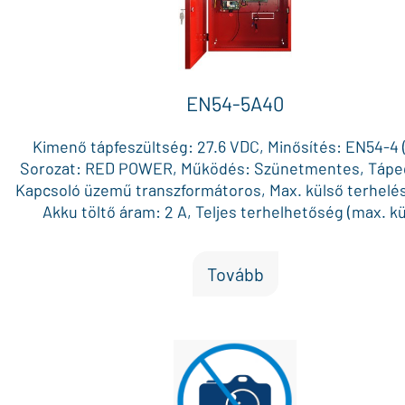
LB4 modullal 4 x 0.5A független AUX kimenet / EN5
modullal 8 x 0.5A független AUX kimenet, Működé
hőmérséklet: -5 °C és +75 °C között
EN54-5A40
Kimenő tápfeszültség: 27.6 VDC, Minősítés: EN54-4 (
Sorozat: RED POWER, Működés: Szünetmentes, Tápe
Kapcsoló üzemű transzformátoros, Max. külső terhelés:
Akku töltő áram: 2 A, Teljes terhelhetőség (max. k
terhelés + akku töltő áram): 5.0 A, Max. akku méret (1
Ah x 2, Külön biztosítékkal védett AUX kimenet: 2 (bőv
Tovább
AUX biztosíték: Üveg, Doboz méret: 425 x 425 x 182 mm
Piros, Vizuális visszajelzés: Állapot LED-ek / LED kije
Általános hiba kimenet: Igen, Bejövő 230 VAC hiba ki
Igen, Akku hiba kimenet: Igen, Tápegység hiba kimenet
Külső hiba bemenet: Igen, Külső szabotázs bemenet:
Szabotázs kapcsoló a dobozon: Igen, Egyéb jellemzők