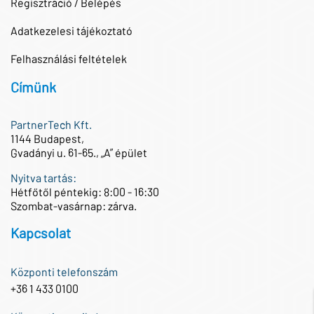
Regisztráció / Belépés
Adatkezelesi tájékoztató
Felhasználási feltételek
Címünk
PartnerTech Kft.
1144 Budapest,
Gvadányi u. 61-65., „A” épület
Nyitva tartás:
Hétfőtől péntekig: 8:00 - 16:30
Szombat-vasárnap: zárva.
Kapcsolat
Központi telefonszám
+36 1 433 0100