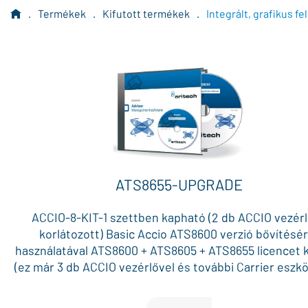
.
Termékek
.
Kifutott termékek
.
Integrált, grafikus fe
ATS8655-UPGRADE
ACCIO-8-KIT-1 szettben kapható (2 db ACCIO vezér
korlátozott) Basic Accio ATS8600 verzió bővítésér
használatával ATS8600 + ATS8605 + ATS8655 licencet 
(ez már 3 db ACCIO vezérlővel és további Carrier eszk
használható), további ACCIO vezérlőkhöz már csak A
szükséges