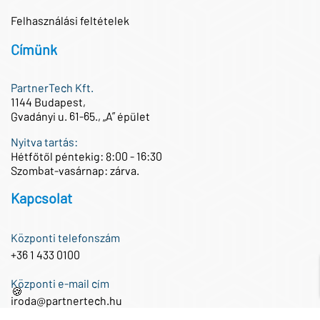
Felhasználási feltételek
Címünk
PartnerTech Kft.
1144 Budapest,
Gvadányi u. 61-65., „A” épület
Nyitva tartás:
Hétfőtől péntekig: 8:00 - 16:30
Szombat-vasárnap: zárva.
Kapcsolat
Központi telefonszám
+36 1 433 0100
Központi e-mail cím
🍪
iroda@partnertech.hu