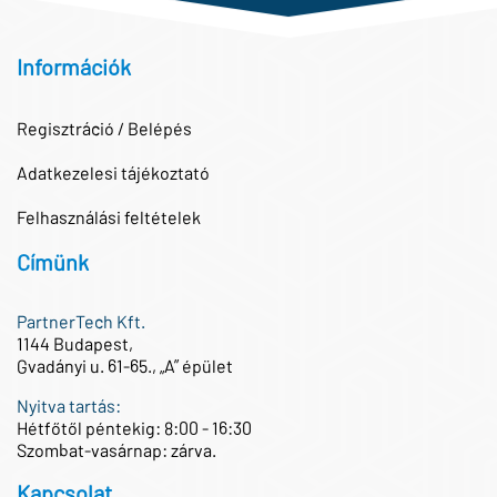
Információk
Regisztráció / Belépés
Adatkezelesi tájékoztató
Felhasználási feltételek
Címünk
PartnerTech Kft.
1144 Budapest,
Gvadányi u. 61-65., „A” épület
Nyitva tartás:
Hétfőtől péntekig: 8:00 - 16:30
Szombat-vasárnap: zárva.
Kapcsolat