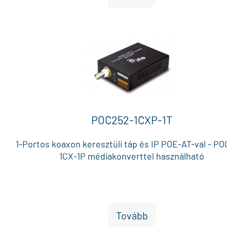
POC252-1CXP-1T
1-Portos koaxon keresztüli táp és IP POE-AT-val - P
1CX-1P médiakonverttel használható
Tovább