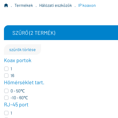
.
Termékek
.
Hálózati eszközök
.
IP koaxon
SZŰRŐ (
2
TERMÉK)
szűrők törlése
Koax portok
1
16
Hőmérséklet tart.
0 - 50℃
-10 - 60℃
RJ-45 port
1