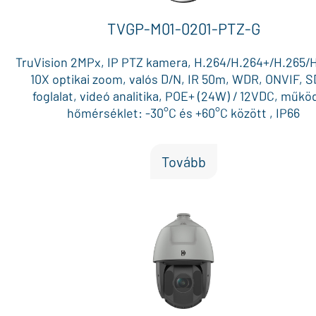
TVGP-M01-0201-PTZ-G
TruVision 2MPx, IP PTZ kamera, H.264/H.264+/H.265/H
10X optikai zoom, valós D/N, IR 50m, WDR, ONVIF, 
foglalat, videó analitika, POE+ (24W) / 12VDC, műkö
hőmérséklet: -30°C és +60°C között , IP66
Tovább