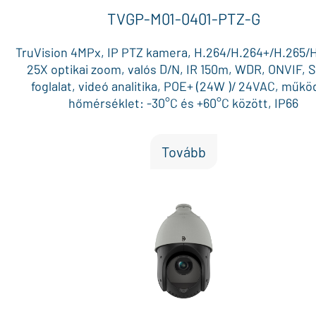
TVGP-M01-0401-PTZ-G
TruVision 4MPx, IP PTZ kamera, H.264/H.264+/H.265/H
25X optikai zoom, valós D/N, IR 150m, WDR, ONVIF,
foglalat, videó analitika, POE+ (24W )/ 24VAC, műkö
hőmérséklet: -30°C és +60°C között, IP66
Tovább