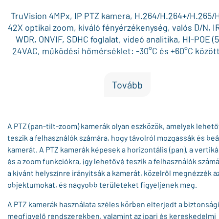
TruVision 4MPx, IP PTZ kamera, H.264/H.264+/H.265/H
42X optikai zoom, kiváló fényérzékenység, valós D/N, 
WDR, ONVIF, SDHC foglalat, videó analitika, HI-POE (
24VAC, működési hőmérséklet: -30°C és +60°C között,
IP67
Tovább
A PTZ (pan-tilt-zoom) kamerák olyan eszközök, amelyek lehet
teszik a felhasználók számára, hogy távolról mozgassák és beál
kamerát. A PTZ kamerák képesek a horizontális (pan), a vertikális
és a zoom funkciókra, így lehetővé teszik a felhasználók szám
a kívánt helyszínre irányítsák a kamerát, közelről megnézzék a
objektumokat, és nagyobb területeket figyeljenek meg.
A PTZ kamerák használata széles körben elterjedt a biztonsági
megfigyelő rendszerekben, valamint az ipari és kereskedelmi