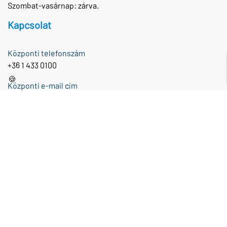
Szombat-vasárnap: zárva.
Kapcsolat
Központi telefonszám
+36 1 433 0100
🍪
Központi e-mail cím
iroda@partnertech.hu
Közösségi média
Copyright PartnerTech Kft. - Minden jog fenntartva! - Design by Gur