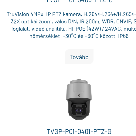
TruVision 4MPx, IP PTZ kamera, H.264/H.264+/H.265/H
32X optikai zoom, valós D/N, IR 200m, WDR, ONVIF,
foglalat, videó analitika, HI-POE (42W) / 24VAC, műk
hőmérséklet: -30°C és +60°C között, IP66
Tovább
TVGP-P01-0401-PTZ-G