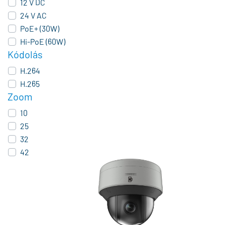
12 V DC
24 V AC
PoE+ (30W)
Hi-PoE (60W)
Kódolás
H.264
H.265
Zoom
10
25
32
42