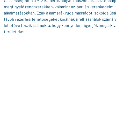
Összességében a PTZ kamerák nagyon hasznosak a biztonsági
megfigyelő rendszerekben, valamint az ipari és kereskedelmi
alkalmazásokban. Ezek a kamerák rugalmasságot, sokoldalúsá
távoli vezérlési lehetőségeket kínálnak a felhasználók számár
lehetővé teszik számukra, hogy könnyedén figyeljék meg a kív
területeket.