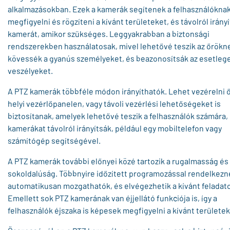
alkalmazásokban. Ezek a kamerák segítenek a felhasználókna
megfigyelni és rögzíteni a kívánt területeket, és távolról irányí
kamerát, amikor szükséges. Leggyakrabban a biztonsági
rendszerekben használatosak, mivel lehetővé teszik az őrökn
kövessék a gyanús személyeket, és beazonosítsák az esetleg
veszélyeket.
A PTZ kamerák többféle módon irányíthatók. Lehet vezérelni 
helyi vezérlőpanelen, vagy távoli vezérlési lehetőségeket is
biztosítanak, amelyek lehetővé teszik a felhasználók számára,
kamerákat távolról irányítsák, például egy mobiltelefon vagy
számítógép segítségével.
A PTZ kamerák további előnyei közé tartozik a rugalmasság és
sokoldalúság. Többnyire időzített programozással rendelkezne
automatikusan mozgathatók, és elvégezhetik a kívánt feladat
Emellett sok PTZ kamerának van éjjellátó funkciója is, így a
felhasználók éjszaka is képesek megfigyelni a kívánt területek