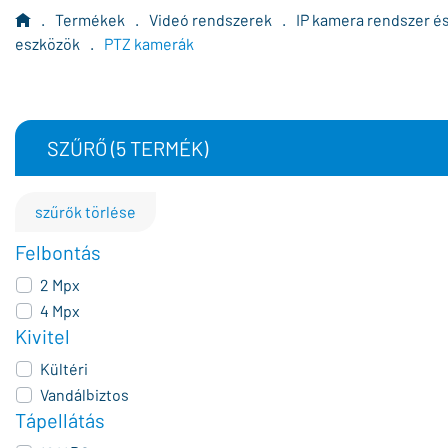
.
Termékek
.
Videó rendszerek
.
IP kamera rendszer é
eszközök
.
PTZ kamerák
SZŰRŐ (
5
TERMÉK)
szűrők törlése
Felbontás
2 Mpx
4 Mpx
Kivitel
Kültéri
Vandálbiztos
Tápellátás