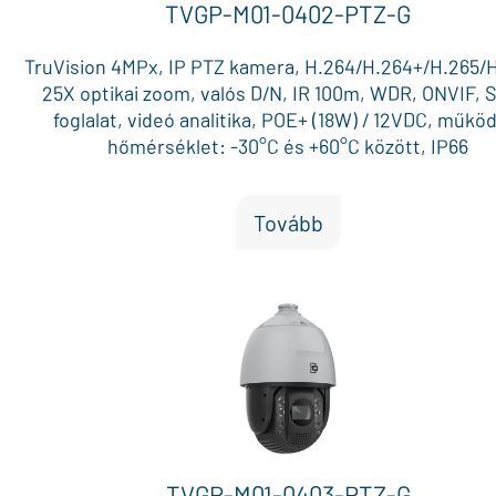
TVGP-M01-0402-PTZ-G
TruVision 4MPx, IP PTZ kamera, H.264/H.264+/H.265/H
25X optikai zoom, valós D/N, IR 100m, WDR, ONVIF,
foglalat, videó analitika, POE+ (18W) / 12VDC, műkö
hőmérséklet: -30°C és +60°C között, IP66
Tovább
TVGP-M01-0403-PTZ-G