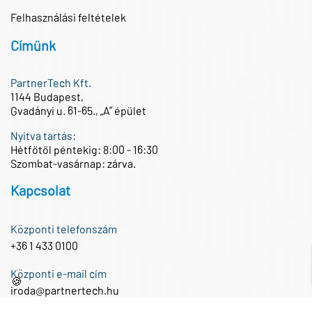
Felhasználási feltételek
Címünk
PartnerTech Kft.
1144 Budapest,
Gvadányi u. 61-65., „A” épület
Nyitva tartás:
Hétfőtől péntekig: 8:00 - 16:30
Szombat-vasárnap: zárva.
Kapcsolat
Központi telefonszám
+36 1 433 0100
Központi e-mail cím
🍪
iroda@partnertech.hu